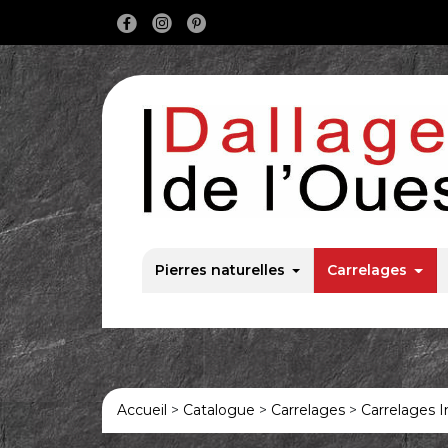
Main Navigation
Pierres naturelles
Carrelages
Accueil
>
Catalogue
>
Carrelages
>
Carrelages I