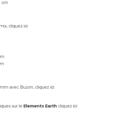
9 cm
mix, cliquez
ici
 cm
cm
20 mm avec Buzon, cliquez
ici
iques sur le
Elements Earth
cliquez
ici