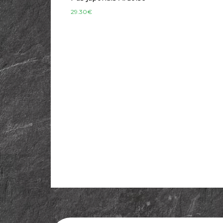
29.30
€