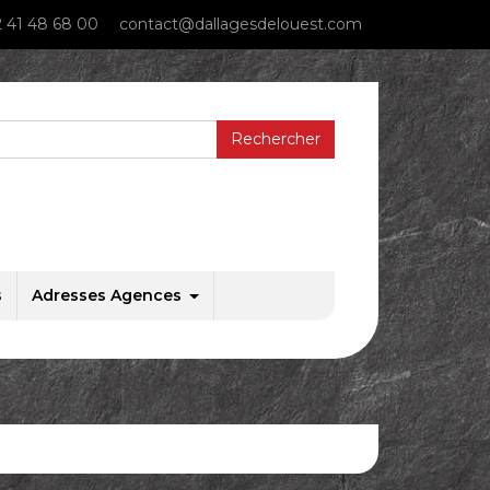
 41 48 68 00
contact@dallagesdelouest.com
s
Adresses Agences