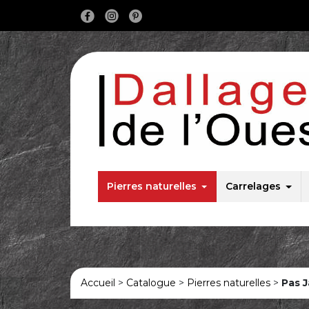
Main Navigation
Pierres naturelles
Carrelages
Accueil
>
Catalogue
>
Pierres naturelles
>
Pas J