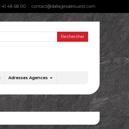
 41 48 68 00
contact@dallagesdelouest.com
s
Adresses Agences