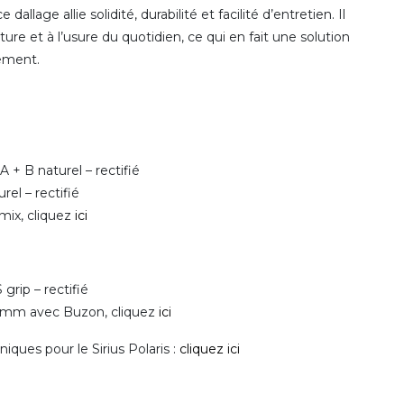
age allie solidité, durabilité et facilité d’entretien. Il
ure et à l’usure du quotidien, ce qui en fait une solution
ement.
 + B naturel – rectifié
el – rectifié
mix, cliquez
ici
rip – rectifié
20 mm avec Buzon, cliquez
ici
iques pour le Sirius Polaris :
cliquez ici