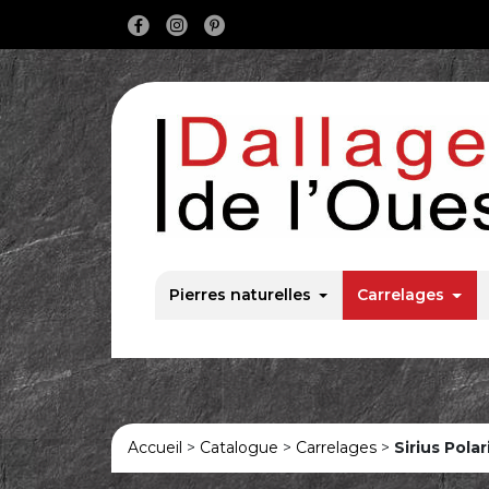
Main Navigation
Pierres naturelles
Carrelages
Accueil
>
Catalogue
>
Carrelages
>
Sirius Polar