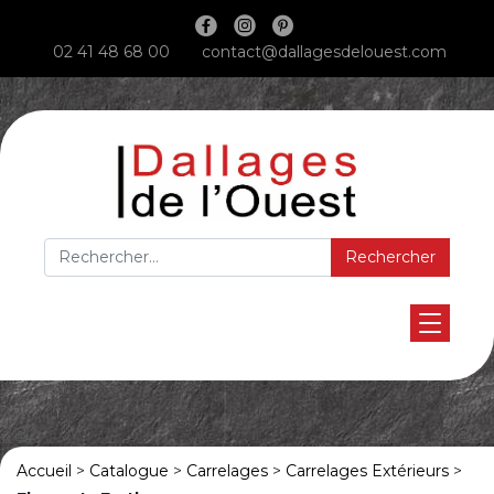
Main Navigation
02 41 48 68 00
contact@dallagesdelouest.com
Rechercher :
Accueil
>
Catalogue
>
Carrelages
>
Carrelages Extérieurs
>