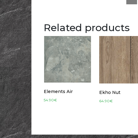
Related products
Elements Air
Ekho Nut
54.90
€
64.90
€