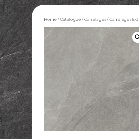
Home
/
Catalogue
/
Carrelages
/
Carrelages Ext