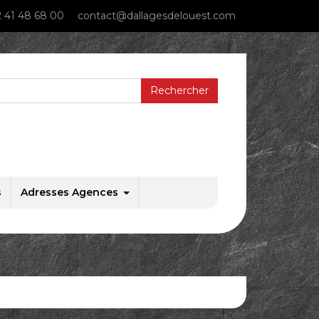
 41 48 68 00
contact@dallagesdelouest.com
s
Adresses Agences