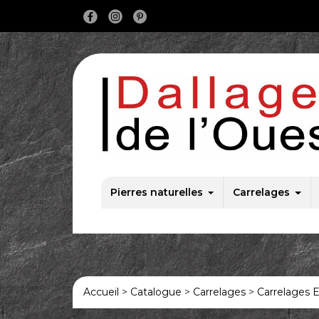
Main Navigation
Pierres naturelles
Carrelages
Accueil
>
Catalogue
>
Carrelages
>
Carrelages E