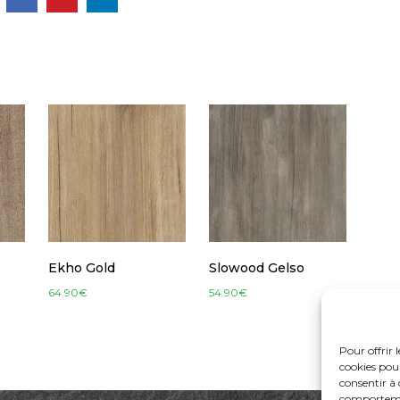
Ekho Gold
Slowood Gelso
64.90
€
54.90
€
Pour offrir 
cookies pour
consentir à 
comportement