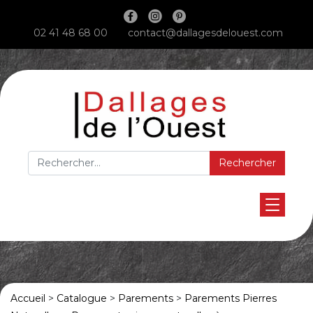
Main Navigation
02 41 48 68 00
contact@dallagesdelouest.com
Rechercher :
Accueil
>
Catalogue
>
Parements
>
Parements Pierres