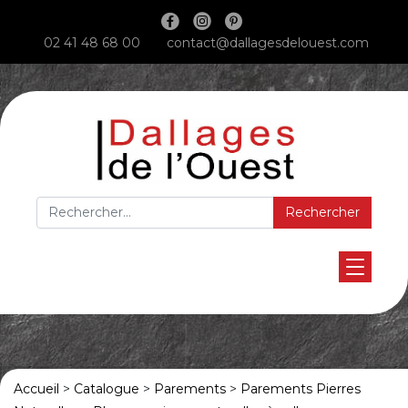
Main Navigation
02 41 48 68 00
contact@dallagesdelouest.com
Rechercher :
Accueil
>
Catalogue
>
Parements
>
Parements Pierres