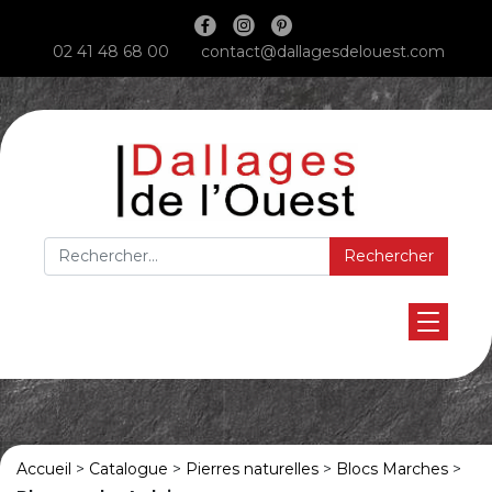
Main Navigation
02 41 48 68 00
contact@dallagesdelouest.com
Rechercher :
Accueil
>
Catalogue
>
Pierres naturelles
>
Blocs Marches
>