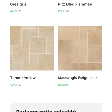
Grès gris
Ritz Bleu Flammée
49.90
€
159.20
€
Tandur Yellow
Massangis Beige clair
49.90
€
115.60
€
Partager cette actualité