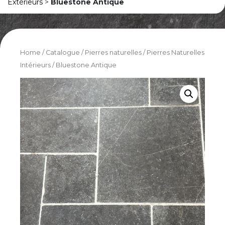
Extérieurs
>
Bluestone Antique
Home
/
Catalogue
/
Pierres naturelles
/
Pierres Naturelles
Intérieurs
/ Bluestone Antique