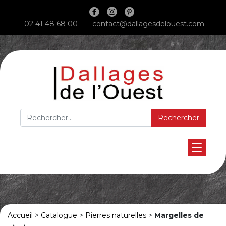
Main Navigation
02 41 48 68 00
contact@dallagesdelouest.com
Rechercher :
Accueil
>
Catalogue
>
Pierres naturelles
>
Margelles de