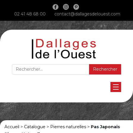
Main Navigation
02 41 48 68 00
contact@dallagesdelouest.com
Rechercher :
Accueil
>
Catalogue
>
Pierres naturelles
>
Pas Japonais